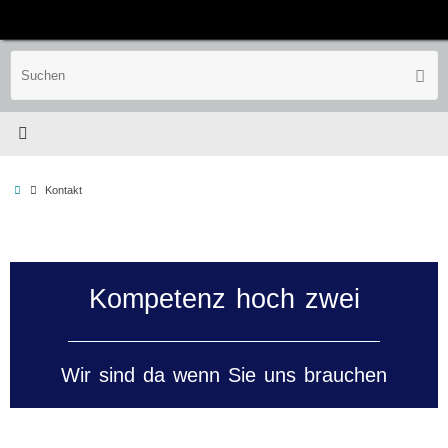
Zum
Inhalt
springen
S
Such
n
Start
Kontakt
Kompetenz hoch zwei
Wir sind da wenn Sie uns brauchen